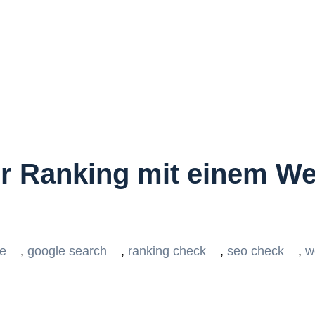
hr Ranking mit einem W
e
,
google search
,
ranking check
,
seo check
,
w