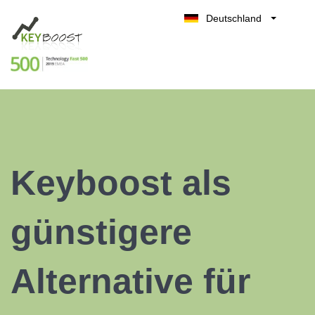
Deutschland
Belgique
Kostenlos testen
België
Nederland
France
UK
España
Keyboost als
Italia
günstigere
Alternative für