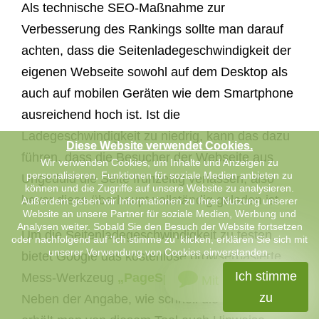
Als technische SEO-Maßnahme zur
Verbesserung des Rankings sollte man darauf
achten, dass die Seitenladegeschwindigkeit der
eigenen Webseite sowohl auf dem Desktop als
auch auf mobilen Geräten wie dem Smartphone
ausreichend hoch ist. Ist die
Ladegeschwindigkeit zu niedrig, kann das dazu
Diese Website verwendet Cookies.
führen, dass die Besucher der Webseite aus
Wir verwenden Cookies, um Inhalte und Anzeigen zu
personalisieren, Funktionen für soziale Medien anbieten zu
Ungeduld die Seite frühzeitig verlassen, also
können und die Zugriffe auf unsere Website zu analysieren.
bevor diese überhaupt vollständig geladen ist.
Außerdem geben wir Informationen zu Ihrer Nutzung unserer
Website an unsere Partner für soziale Medien, Werbung und
Analysen weiter. Sobald Sie den Besuch der Website fortsetzen
Um die Seitenladegeschwindigkeit zu testen,
oder nachfolgend auf 'Ich stimme zu' klicken, erklären Sie sich mit
unserer Verwendung von Cookies einverstanden.
bietet Google das kostenlose browserbasierte
Ich stimme
Mess-Werkzeug
„PageSpeed Insights“
an.
Mit uns chatten
zu
Neben der Angabe, wie schnell die Seite lädt,