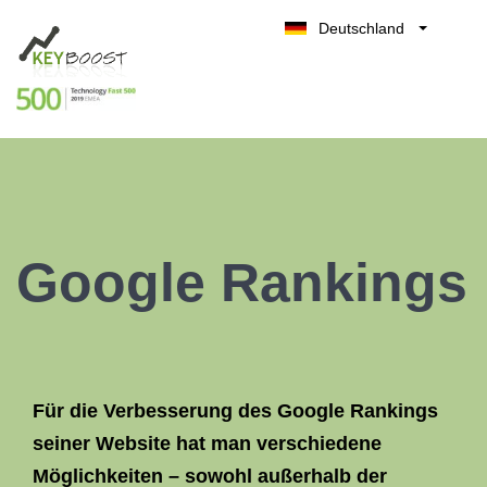
Deutschland
Belgique
Kostenlos testen
België
Nederland
France
UK
España
Google Rankings
Italia
Für die Verbesserung des
Google Rankings
seiner Website hat man verschiedene
Möglichkeiten – sowohl außerhalb der