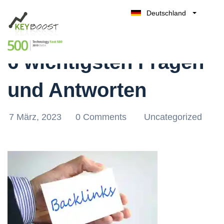
Deutschland
Backlinks kaufen: Die
Belgique
Kostenlos testen
België
6 wichtigsten Fragen
Nederland
France
und Antworten
UK
España
7 März, 2023
0 Comments
Uncategorized
Italia