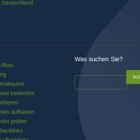
n Deutschland
Was suchen Sie?
ufbau
ing
SU
enakquise
ost kostenlos
obieren
inks aufbauen
inks prüfen
acklinks