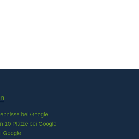
en
rgebnisse bei Google
en 10 Plätze bei Google
ei Google