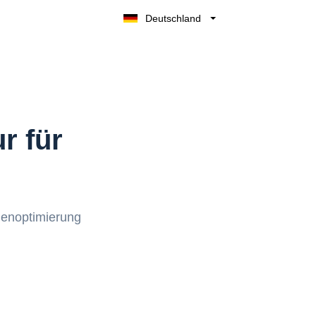
Deutschland
Belgique
België
Nederland
France
UK
r für
España
Italia
enoptimierung