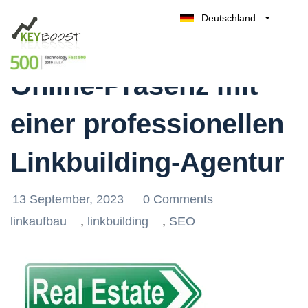
Deutschland
Steigern Sie Ihre
Belgique
Kostenlos testen
België
Online-Präsenz mit
Nederland
France
einer professionellen
UK
España
Linkbuilding-Agentur
Italia
13 September, 2023
0 Comments
linkaufbau
,
linkbuilding
,
SEO