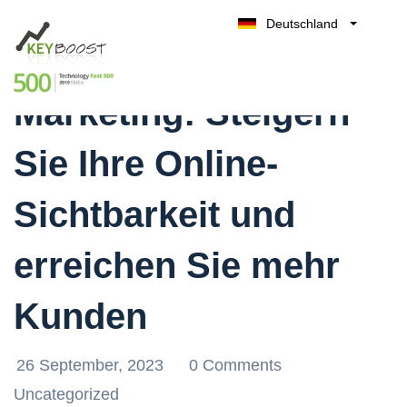
Deutschland
Erfolgreiches SEO-
Belgique
Kostenlos testen
België
Marketing: Steigern
Nederland
France
Sie Ihre Online-
UK
España
Sichtbarkeit und
Italia
erreichen Sie mehr
Kunden
26 September, 2023
0 Comments
Uncategorized