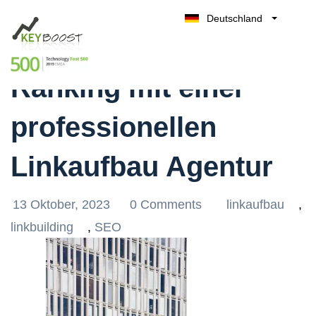
Deutschland
Steigern Sie Ihr
Belgique
Kostenlos testen
België
Ranking mit einer
Nederland
France
professionellen
UK
España
Linkaufbau Agentur
Italia
13 Oktober, 2023
0 Comments
linkaufbau
,
linkbuilding
,
SEO