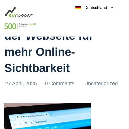
Deutschland
Effektive Optimierung
Belgique
Kostenlos testen
België
der Webseite für
Nederland
France
mehr Online-
UK
España
Sichtbarkeit
Italia
27 April, 2025
0 Comments
Uncategorized