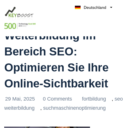
Deutschland
Effektive
Belgique
Kostenlos testen
België
Weiterbildung im
Nederland
France
Bereich SEO:
UK
España
Optimieren Sie Ihre
Italia
Online-Sichtbarkeit
29 Mai, 2025
0 Comments
fortbildung
,
seo
weiterbildung
,
suchmaschinenoptimierung