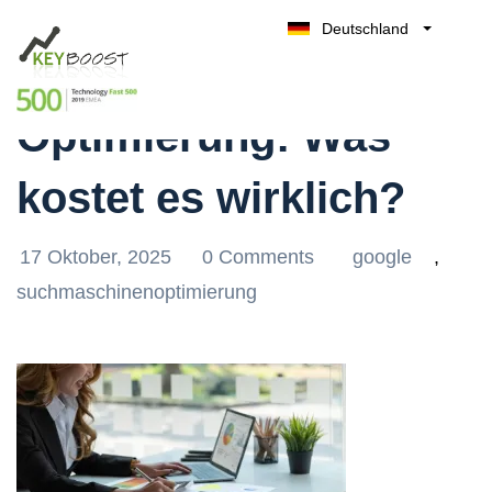
Deutschland
Kosten von SEO-
Belgique
Kostenlos testen
België
Optimierung: Was
Nederland
France
kostet es wirklich?
UK
España
17 Oktober, 2025
0 Comments
google
,
Italia
suchmaschinenoptimierung