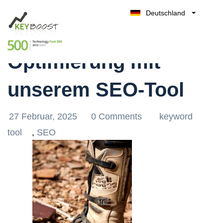
Deutschland
Effektive Keyword-
Belgique
Kostenlos testen
België
Optimierung mit
Nederland
France
unserem SEO-Tool
UK
España
27 Februar, 2025
0 Comments
keyword
Italia
tool
,
SEO