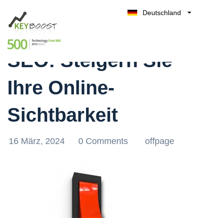
Deutschland
Effektives Offpage
Belgique
Kostenlos testen
België
SEO: Steigern Sie
Nederland
France
Ihre Online-
UK
España
Sichtbarkeit
Italia
16 März, 2024
0 Comments
offpage