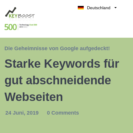
Deutschland
Belgique
Kostenlos testen
België
Nederland
France
Die Geheimnisse von Google aufgedeckt!
UK
Starke Keywords für
España
Italia
gut abschneidende
Webseiten
24 Juni, 2019
0 Comments