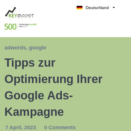
Deutschland
Belgique
Kostenlos testen
België
Nederland
France
adwords
,
google
UK
Tipps zur
España
Italia
Optimierung Ihrer
Google Ads-
Kampagne
7 April, 2023
0 Comments