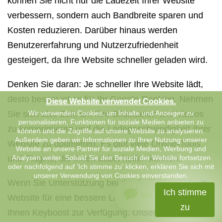
können Sie nicht nur die Ladezeit Ihrer Website
verbessern, sondern auch Bandbreite sparen und
Kosten reduzieren. Darüber hinaus werden
Benutzererfahrung und Nutzerzufriedenheit
gesteigert, da Ihre Website schneller geladen wird.
Denken Sie daran: Je schneller Ihre Website lädt,
desto besser ist es für Ihr Google-Ranking. Nehmen
Diese Website verwendet Cookies.
Sie sich also Zeit, um Ihre Bilddateien und Videos
Wir verwenden Cookies, um Inhalte und Anzeigen zu
personalisieren, Funktionen für soziale Medien anbieten zu
zu komprimieren und die Ladegeschwindigkeit Ihrer
können und die Zugriffe auf unsere Website zu analysieren.
Außerdem geben wir Informationen zu Ihrer Nutzung unserer
Website zu optimieren. Es gibt viele Online-Tools
Website an unsere Partner für soziale Medien, Werbung und
und Plugins, die Ihnen dabei helfen können.
Analysen weiter. Sobald Sie den Besuch der Website fortsetzen
oder nachfolgend auf 'Ich stimme zu' klicken, erklären Sie sich mit
unserer Verwendung von Cookies einverstanden.
Wenn Sie Unterstützung bei der Optimierung Ihrer
Ich stimme
Mit uns chatten
Website für eine bessere Ladezeit benötigen, steht
zu
Ihnen Keyboost zur Verfügung. Unser Tool kann