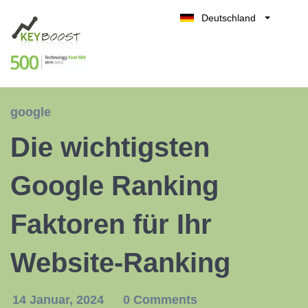
Deutschland
Belgique
Kostenlos testen
België
Nederland
France
google
UK
Die wichtigsten
España
Italia
Google Ranking
Faktoren für Ihr
Website-Ranking
14 Januar, 2024
0 Comments