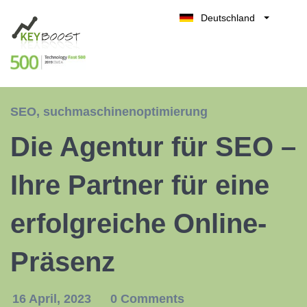
Deutschland
Belgique
Kostenlos testen
België
Nederland
France
SEO
,
suchmaschinenoptimierung
UK
Die Agentur für SEO –
España
Italia
Ihre Partner für eine
erfolgreiche Online-
Präsenz
16 April, 2023
0 Comments