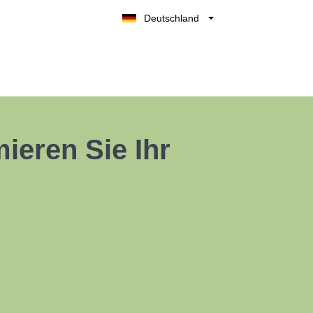
Deutschland
Belgique
België
Nederland
France
UK
ieren Sie Ihr
España
Italia