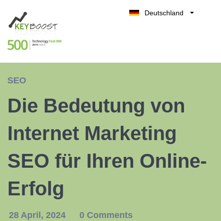
Deutschland
Belgique
Kostenlos testen
België
Nederland
France
SEO
UK
Die Bedeutung von
España
Italia
Internet Marketing
SEO für Ihren Online-
Erfolg
28 April, 2024
0 Comments