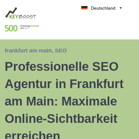
Deutschland
Belgique
Kostenlos testen
België
Nederland
France
frankfurt am main
,
SEO
UK
Professionelle SEO
España
Italia
Agentur in Frankfurt
am Main: Maximale
Online-Sichtbarkeit
erreichen