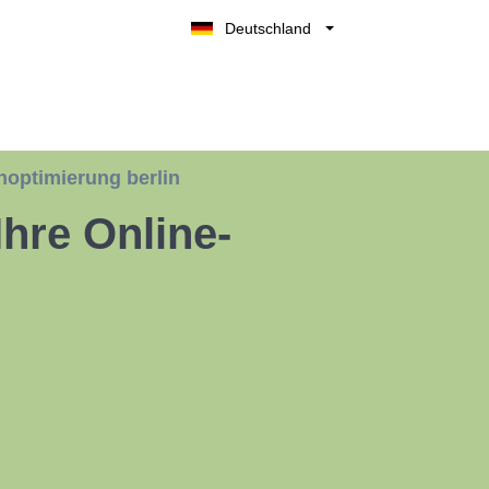
Deutschland
Belgique
België
Nederland
France
optimierung berlin
UK
Ihre Online-
España
Italia