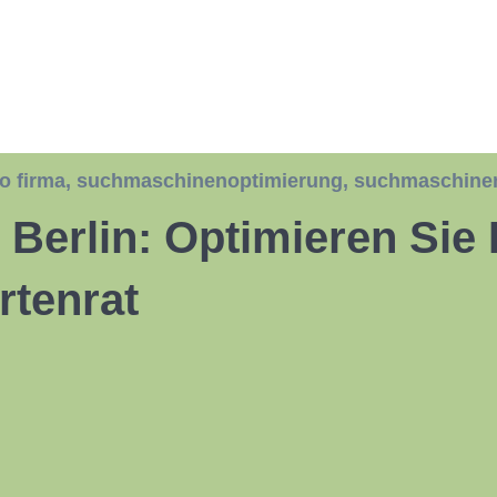
o firma
,
suchmaschinenoptimierung
,
suchmaschinen
Berlin: Optimieren Sie 
rtenrat