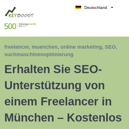
Deutschland
Belgique
Kostenlos testen
België
Nederland
France
freelancer
,
muenchen
,
online marketing
,
SEO
,
UK
suchmaschinenoptimierung
España
Erhalten Sie SEO-
Italia
Unterstützung von
einem Freelancer in
München – Kostenlos