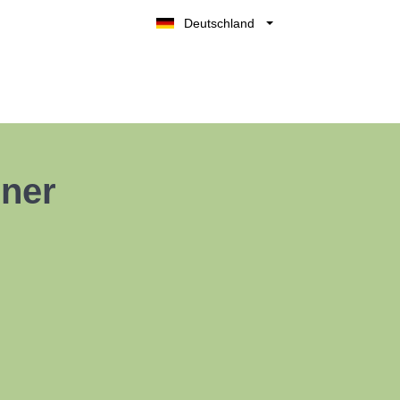
Deutschland
Belgique
België
Nederland
France
UK
iner
España
Italia