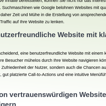
ve Inhalte bereitstellen, können Sie nicht nur das Inter
. Suchmaschinen wie Google belohnen Websites mit quali
daher Zeit und Mühe in die Erstellung von ansprechende
Traffic auf Ihre Website zu lenken.
nutzerfreundliche Website mit 
scheidend, eine benutzerfreundliche Website mit einem 
Ihre Besucher mühelos durch Ihre Website navigieren kön
ie Zufriedenheit der Nutzer, sondern auch die Chancen a
 gut platzierte Call-to-Actions und eine intuitive Menüf
von vertrauenswürdigen Website
igern.