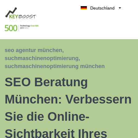
Deutschland
Belgique
Kostenlos testen
België
Nederland
France
seo agentur münchen
,
UK
suchmaschinenoptimierung
,
España
suchmaschinenoptimierung münchen
Italia
SEO Beratung
München: Verbessern
Sie die Online-
Sichtbarkeit Ihres