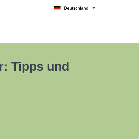
Deutschland
Belgique
België
Nederland
France
UK
r: Tipps und
España
Italia