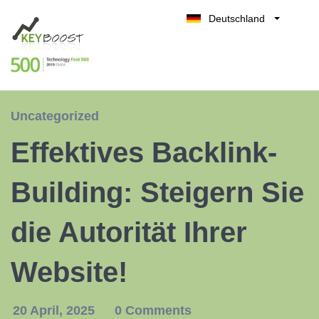
Deutschland
Belgique
Kostenlos testen
België
Nederland
France
Uncategorized
UK
Effektives Backlink-
España
Italia
Building: Steigern Sie
die Autorität Ihrer
Website!
20 April, 2025
0 Comments