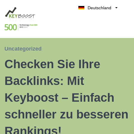
Deutschland
Belgique
Kostenlos testen
België
Nederland
France
Uncategorized
UK
Checken Sie Ihre
España
Italia
Backlinks: Mit
Keyboost – Einfach
schneller zu besseren
Rankings!