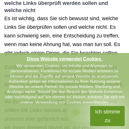
welche Links überprüft werden sollen und
welche nicht
Es ist wichtig, dass Sie sich bewusst sind, welche
Links Sie überprüfen sollen und welche nicht. Es
kann schwierig sein, eine Entscheidung zu treffen,
wenn man keine Ahnung hat, was man tun soll. Es
gibt jedoch einige Dinge, die Sie beachten sollten.
Diese Website verwendet Cookies.
Wir verwenden Cookies, um Inhalte und Anzeigen zu
Zunächst sollten Sie sicherstellen, dass die Links
personalisieren, Funktionen für soziale Medien anbieten zu
von einer vertrauenswürdigen Website stammen.
können und die Zugriffe auf unsere Website zu analysieren.
Außerdem geben wir Informationen zu Ihrer Nutzung unserer
Wenn es sich um eine unbekannte Website handelt,
Website an unsere Partner für soziale Medien, Werbung und
Analysen weiter. Sobald Sie den Besuch der Website fortsetzen
sollten Sie vorsichtig sein und nur auf Links klicken,
oder nachfolgend auf 'Ich stimme zu' klicken, erklären Sie sich mit
die Ihnen vertrauenswürdig erscheinen. Zweitens
unserer Verwendung von Cookies einverstanden.
sollten Sie Links niemals auf Websites klicken, die
Ich stimme
Mit uns chatten
unseriös oder gefährlich erscheinen. Drittens raten
zu
wir Ihnen dringend davon ab, auf verdächtige E-