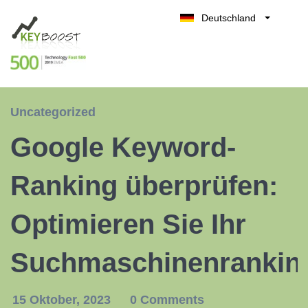
Deutschland
Belgique
Kostenlos testen
België
Nederland
France
Uncategorized
UK
Google Keyword-
España
Italia
Ranking überprüfen:
Optimieren Sie Ihr
Suchmaschinenrankin
15 Oktober, 2023
0 Comments