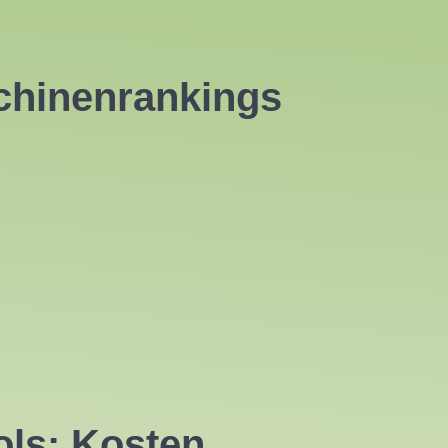
chinenrankings
ls: Kosten,