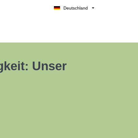
Deutschland
Belgique
België
Nederland
France
UK
gkeit: Unser
España
Italia