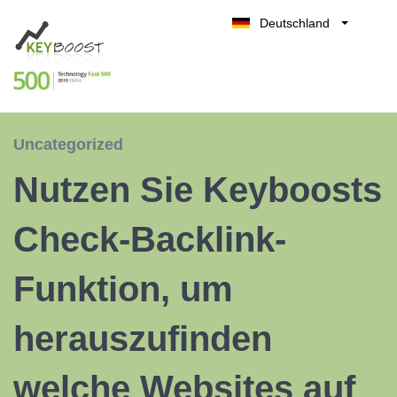
Deutschland
Belgique
Kostenlos testen
België
Nederland
France
Uncategorized
UK
Nutzen Sie Keyboosts
España
Italia
Check-Backlink-
Funktion, um
herauszufinden
welche Websites auf