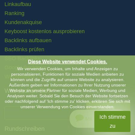
Linkaufbau
Ranking
Kundenakquise
Keyboost kostenlos ausprobieren
Backlinks aufbauen
Backlinks prüfen
SEO Backlinks
Diese Website verwendet Cookies.
Google Backlinks
Wir verwenden Cookies, um Inhalte und Anzeigen zu
personalisieren, Funktionen für soziale Medien anbieten zu
Websitewert
können und die Zugriffe auf unsere Website zu analysieren.
Außerdem geben wir Informationen zu Ihrer Nutzung unserer
Was suchen Sie?
Website an unsere Partner für soziale Medien, Werbung und
Analysen weiter. Sobald Sie den Besuch der Website fortsetzen
oder nachfolgend auf 'Ich stimme zu' klicken, erklären Sie sich mit
unserer Verwendung von Cookies einverstanden.
SUCHE
Ich stimme
Mit uns chatten
zu
Rundschreiben