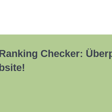
Ranking Checker: Überp
bsite!