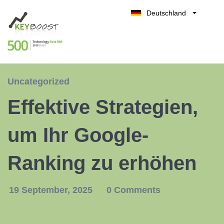
Deutschland
Belgique
Kostenlos testen
België
Nederland
France
Uncategorized
UK
Effektive Strategien,
España
Italia
um Ihr Google-
Ranking zu erhöhen
19 September, 2025
0 Comments