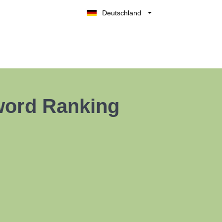
Deutschland
Belgique
België
Nederland
France
UK
word Ranking
España
Italia