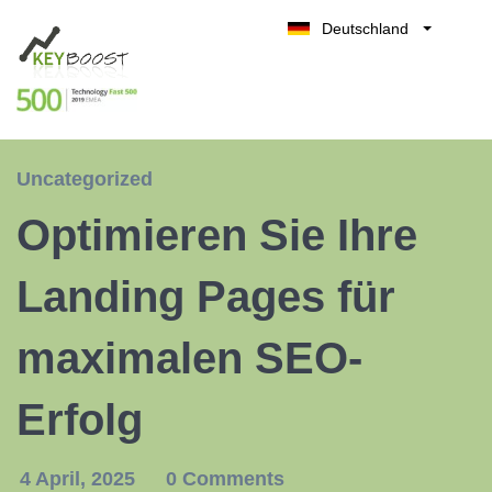
Deutschland
Belgique
Kostenlos testen
België
Nederland
France
Uncategorized
UK
Optimieren Sie Ihre
España
Italia
Landing Pages für
maximalen SEO-
Erfolg
4 April, 2025
0 Comments