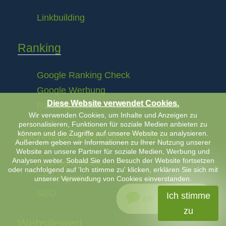
Linkbuilding
Ranking
Google Ranking Check
Google Werbung
Diese Website verwendet Cookies.
Ranking Check
Wir verwenden Cookies, um Inhalte und Anzeigen zu
personalisieren, Funktionen für soziale Medien anbieten zu
können und die Zugriffe auf unsere Website zu analysieren.
Suchmaschinen-Optimierung
Außerdem geben wir Informationen zu Ihrer Nutzung unserer
Website an unsere Partner für soziale Medien, Werbung und
Analysen weiter. Sobald Sie den Besuch der Website fortsetzen
SEO optimieren
oder nachfolgend auf 'Ich stimme zu' klicken, erklären Sie sich mit
SEO Agentur
unserer Verwendung von Cookies einverstanden.
SEO
Ich stimme
Mit uns chatten
zu
Websitewert