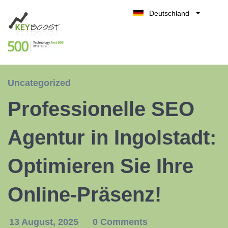
Deutschland
Belgique
Kostenlos testen
België
Nederland
France
Uncategorized
UK
Professionelle SEO
España
Italia
Agentur in Ingolstadt:
Optimieren Sie Ihre
Online-Präsenz!
13 August, 2025
0 Comments