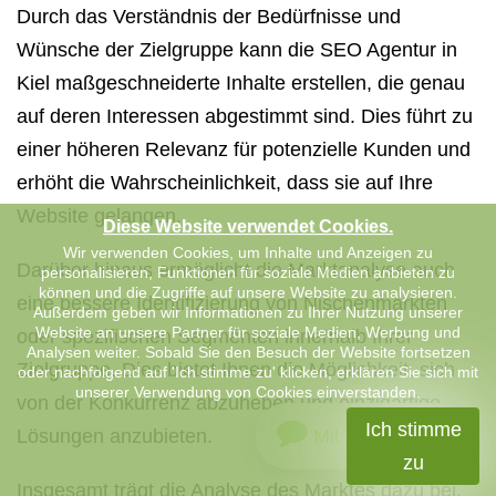
Durch das Verständnis der Bedürfnisse und
Wünsche der Zielgruppe kann die SEO Agentur in
Kiel maßgeschneiderte Inhalte erstellen, die genau
auf deren Interessen abgestimmt sind. Dies führt zu
einer höheren Relevanz für potenzielle Kunden und
erhöht die Wahrscheinlichkeit, dass sie auf Ihre
Website gelangen.
Diese Website verwendet Cookies.
Wir verwenden Cookies, um Inhalte und Anzeigen zu
Darüber hinaus ermöglicht die Marktanalyse auch
personalisieren, Funktionen für soziale Medien anbieten zu
können und die Zugriffe auf unsere Website zu analysieren.
eine bessere Identifizierung von Nischenmärkten
Außerdem geben wir Informationen zu Ihrer Nutzung unserer
Website an unsere Partner für soziale Medien, Werbung und
oder spezifischen Segmenten innerhalb Ihrer
Analysen weiter. Sobald Sie den Besuch der Website fortsetzen
Zielgruppe. Dies bietet Ihnen die Möglichkeit, sich
oder nachfolgend auf 'Ich stimme zu' klicken, erklären Sie sich mit
unserer Verwendung von Cookies einverstanden.
von der Konkurrenz abzuheben und einzigartige
Ich stimme
Mit uns chatten
Lösungen anzubieten.
zu
Insgesamt trägt die Analyse des Marktes dazu bei,