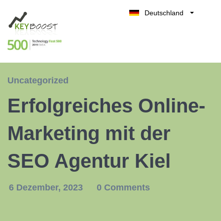
Deutschland
Belgique
Kostenlos testen
België
Nederland
France
Uncategorized
UK
Erfolgreiches Online-
España
Italia
Marketing mit der
SEO Agentur Kiel
6 Dezember, 2023
0 Comments