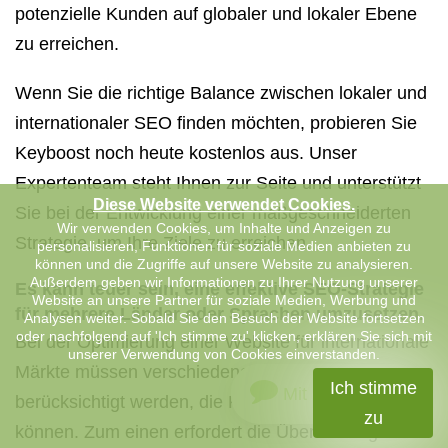
potenzielle Kunden auf globaler und lokaler Ebene
zu erreichen.
Wenn Sie die richtige Balance zwischen lokaler und
internationaler SEO finden möchten, probieren Sie
Keyboost noch heute kostenlos aus. Unser
Expertenteam steht Ihnen zur Seite und unterstützt
Diese Website verwendet Cookies.
Sie bei der Entwicklung einer maßgeschneiderten
Wir verwenden Cookies, um Inhalte und Anzeigen zu
Strategie, um Ihre Ziele zu erreichen.
personalisieren, Funktionen für soziale Medien anbieten zu
können und die Zugriffe auf unsere Website zu analysieren.
Außerdem geben wir Informationen zu Ihrer Nutzung unserer
Es kann teuer sein, eine effektive SEO-Strategie
Website an unsere Partner für soziale Medien, Werbung und
für mehrere Länder oder Sprachen umzusetzen.
Analysen weiter. Sobald Sie den Besuch der Website fortsetzen
oder nachfolgend auf 'Ich stimme zu' klicken, erklären Sie sich mit
Bei der Optimierung einer Website für internationale
unserer Verwendung von Cookies einverstanden.
Märkte müssen verschiedene Aspekte
Ich stimme
Mit uns chatten
berücksichtigt werden, die Kosten verursachen
zu
können. Zum einen erfordert die Übersetzung von