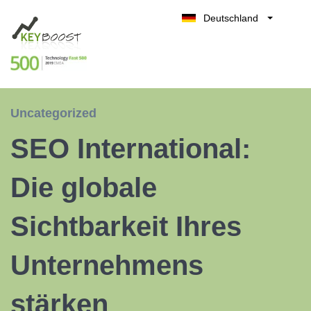
Deutschland
Belgique
Kostenlos testen
België
Nederland
France
Uncategorized
UK
SEO International:
España
Italia
Die globale
Sichtbarkeit Ihres
Unternehmens
stärken