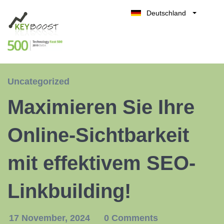
Deutschland
Belgique
Kostenlos testen
België
Nederland
France
Uncategorized
UK
Maximieren Sie Ihre
España
Italia
Online-Sichtbarkeit
mit effektivem SEO-
Linkbuilding!
17 November, 2024
0 Comments