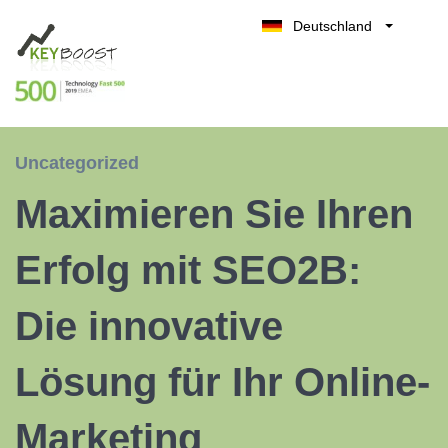
Deutschland
Belgique
Kostenlos testen
België
Nederland
France
Uncategorized
UK
Maximieren Sie Ihren
España
Italia
Erfolg mit SEO2B:
Die innovative
Lösung für Ihr Online-
Marketing