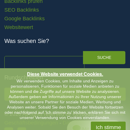
Backlinks prüfen
SEO Backlinks
Google Backlinks
Websitewert
Was suchen Sie?
SUCHE
Diese Website verwendet Cookies.
Rundschreiben
Wir verwenden Cookies, um Inhalte und Anzeigen zu
personalisieren, Funktionen für soziale Medien anbieten zu
können und die Zugriffe auf unsere Website zu analysieren.
ANMELDEN
Außerdem geben wir Informationen zu Ihrer Nutzung unserer
Website an unsere Partner für soziale Medien, Werbung und
Analysen weiter. Sobald Sie den Besuch der Website fortsetzen
oder nachfolgend auf 'Ich stimme zu' klicken, erklären Sie sich mit
© 2026 All rights reserved by Keyboost |
Allgemeine
unserer Verwendung von Cookies einverstanden.
Geschäftsbedingungen
-
Datenschutzerklärung
Ich stimme
Mit uns chatten