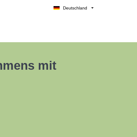
Deutschland
Belgique
België
Nederland
France
UK
ehmens mit
España
Italia