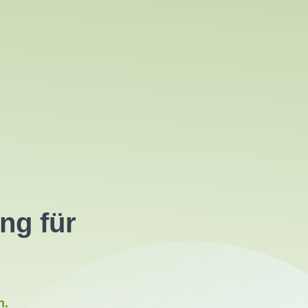
ng für
n.