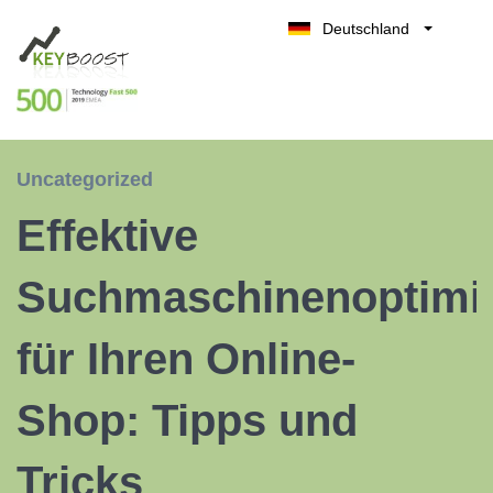
Deutschland
Belgique
Kostenlos testen
België
Nederland
France
Uncategorized
UK
Effektive
España
Italia
Suchmaschinenoptimi
für Ihren Online-
Shop: Tipps und
Tricks