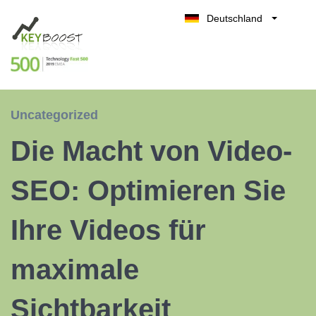
Deutschland
Belgique
Kostenlos testen
België
Nederland
France
Uncategorized
UK
Die Macht von Video-
España
Italia
SEO: Optimieren Sie
Ihre Videos für
maximale
Sichtbarkeit