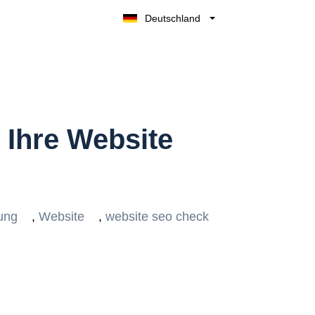
Deutschland
Belgique
België
Nederland
France
UK
 Ihre Website
España
Italia
ung
,
Website
,
website seo check