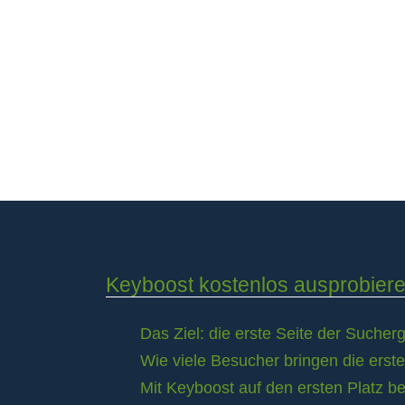
Keyboost kostenlos ausprobier
Das Ziel: die erste Seite der Suche
Wie viele Besucher bringen die erst
Mit Keyboost auf den ersten Platz b