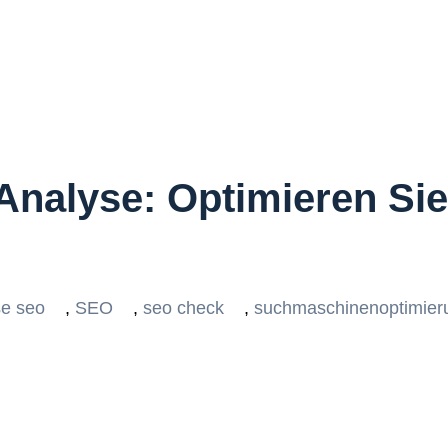
nalyse: Optimieren Sie
se seo
,
SEO
,
seo check
,
suchmaschinenoptimier