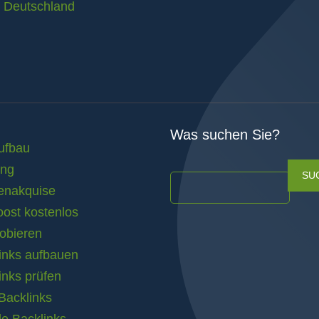
n Deutschland
Was suchen Sie?
ufbau
ing
SU
enakquise
ost kostenlos
obieren
inks aufbauen
inks prüfen
acklinks