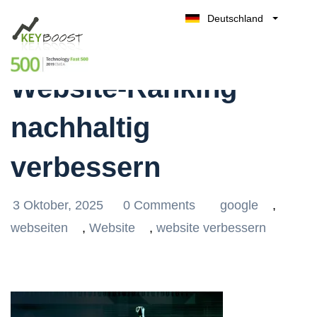
Deutschland
Mit Keyboost das
Belgique
Kostenlos testen
België
Website-Ranking
Nederland
France
nachhaltig
UK
España
verbessern
Italia
3 Oktober, 2025
0 Comments
google
,
webseiten
,
Website
,
website verbessern