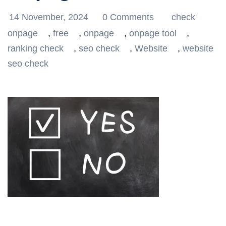
14 November, 2024
0 Comments
check
onpage
,
free
,
onpage
,
onpage tool
,
ranking check
,
seo check
,
Website
,
website
seo check