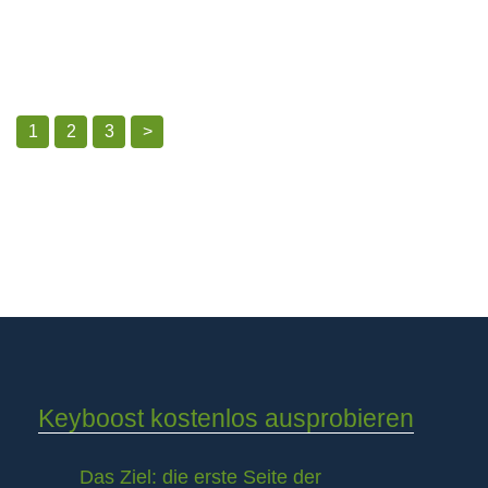
1
2
3
>
Keyboost kostenlos ausprobieren
Das Ziel: die erste Seite der