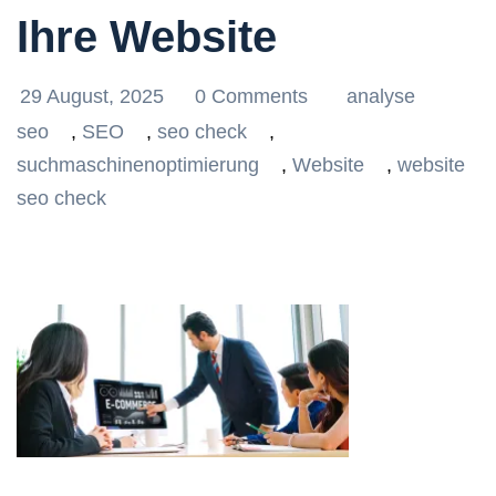
Ihre Website
29 August, 2025
0 Comments
analyse
seo
,
SEO
,
seo check
,
suchmaschinenoptimierung
,
Website
,
website
seo check