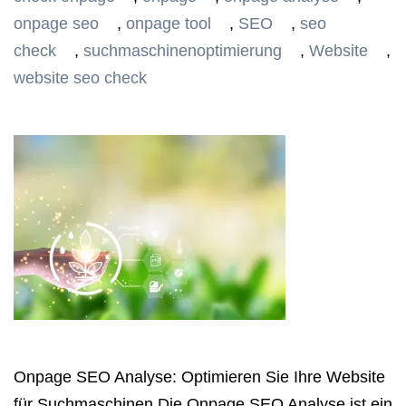
onpage seo
,
onpage tool
,
SEO
,
seo
check
,
suchmaschinenoptimierung
,
Website
,
website seo check
Onpage SEO Analyse: Optimieren Sie Ihre Website
für Suchmaschinen Die Onpage SEO Analyse ist ein