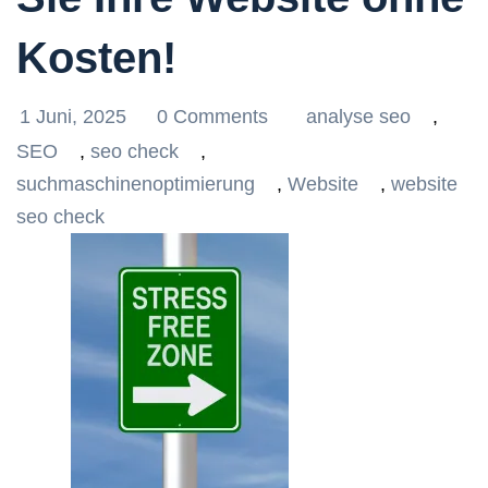
Kosten!
1 Juni, 2025
0 Comments
analyse seo
,
SEO
,
seo check
,
suchmaschinenoptimierung
,
Website
,
website
seo check