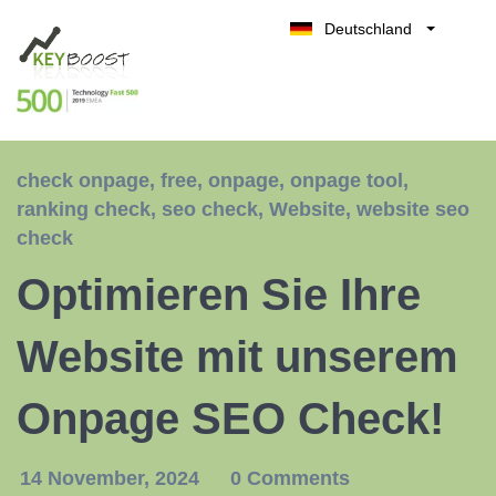
Deutschland
Belgique
Kostenlos testen
België
Nederland
France
check onpage
,
free
,
onpage
,
onpage tool
,
UK
ranking check
,
seo check
,
Website
,
website seo
España
check
Italia
Optimieren Sie Ihre
Website mit unserem
Onpage SEO Check!
14 November, 2024
0 Comments