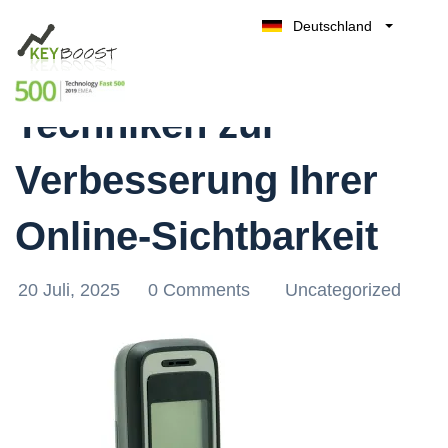
Deutschland
Effektive SEO-
Belgique
Kostenlos testen
België
Techniken zur
Nederland
France
Verbesserung Ihrer
UK
España
Online-Sichtbarkeit
Italia
20 Juli, 2025
0 Comments
Uncategorized