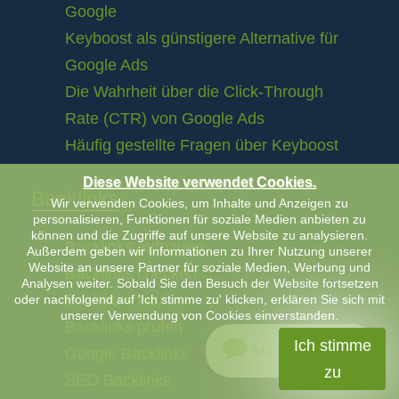
Google
Keyboost als günstigere Alternative für
Google Ads
Die Wahrheit über die Click-Through
Rate (CTR) von Google Ads
Häufig gestellte Fragen über Keyboost
Diese Website verwendet Cookies.
Backlinks
Wir verwenden Cookies, um Inhalte und Anzeigen zu
personalisieren, Funktionen für soziale Medien anbieten zu
können und die Zugriffe auf unsere Website zu analysieren.
Backlinks aufbauen
Außerdem geben wir Informationen zu Ihrer Nutzung unserer
Website an unsere Partner für soziale Medien, Werbung und
Backlinks checken
Analysen weiter. Sobald Sie den Besuch der Website fortsetzen
Backlinks kaufen
oder nachfolgend auf 'Ich stimme zu' klicken, erklären Sie sich mit
unserer Verwendung von Cookies einverstanden.
Backlinks prüfen
Ich stimme
Mit uns chatten
Google Backlinks
zu
SEO Backlinks