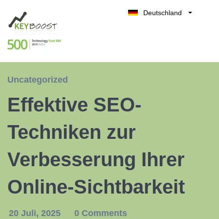
Deutschland
Belgique
Kostenlos testen
België
Nederland
France
Uncategorized
UK
Effektive SEO-
España
Italia
Techniken zur
Verbesserung Ihrer
Online-Sichtbarkeit
20 Juli, 2025
0 Comments