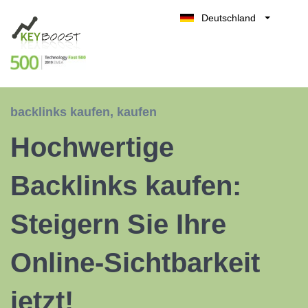
Deutschland
Belgique
Kostenlos testen
België
Nederland
France
backlinks kaufen
,
kaufen
UK
Hochwertige
España
Italia
Backlinks kaufen:
Steigern Sie Ihre
Online-Sichtbarkeit
jetzt!