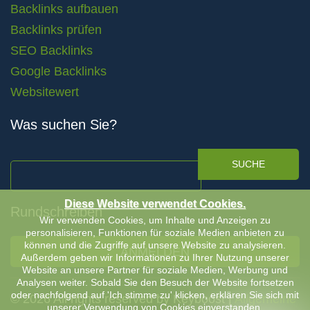
Backlinks aufbauen
Backlinks prüfen
SEO Backlinks
Google Backlinks
Websitewert
Was suchen Sie?
SUCHE
Diese Website verwendet Cookies.
Rundschreiben
Wir verwenden Cookies, um Inhalte und Anzeigen zu
personalisieren, Funktionen für soziale Medien anbieten zu
können und die Zugriffe auf unsere Website zu analysieren.
ANMELDEN
Außerdem geben wir Informationen zu Ihrer Nutzung unserer
Website an unsere Partner für soziale Medien, Werbung und
Analysen weiter. Sobald Sie den Besuch der Website fortsetzen
oder nachfolgend auf 'Ich stimme zu' klicken, erklären Sie sich mit
© 2026 All rights reserved by Keyboost |
Allgemeine
unserer Verwendung von Cookies einverstanden.