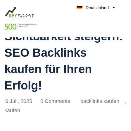
Deutschland
Effektiv die Online-
Belgique
Kostenlos testen
België
Sichtbarkeit steigern:
Nederland
France
SEO Backlinks
UK
España
kaufen für Ihren
Italia
Erfolg!
6 Juli, 2025
0 Comments
backlinks kaufen
,
kaufen